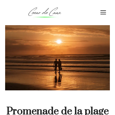
Aller
au
M
contenu
Promenade de la plage