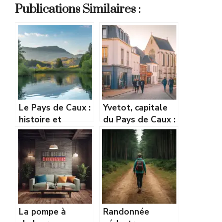
Publications Similaires :
Le Pays de Caux :
Yvetot, capitale
histoire et
du Pays de Caux :
géographie d’une
renouveau et
terre de
dynamisme du
caractère
centre-ville
La pompe à
Randonnée