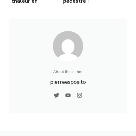
chaleur en
pédestre :
rénovation :
comment baliser
adaptée aux
et entretenir les
vieilles maisons ?
sentiers
communaux
About the author
pierreesposito