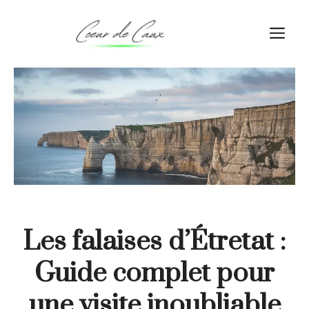
Aller
au
M
contenu
Les falaises d’Étretat :
Guide complet pour
une visite inoubliable