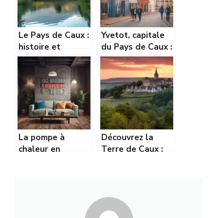
Le Pays de Caux :
Yvetot, capitale
histoire et
du Pays de Caux :
géographie d’une
renouveau et
terre de
dynamisme du
caractère
centre-ville
La pompe à
Découvrez la
chaleur en
Terre de Caux :
rénovation :
patrimoine,
adaptée aux
nature et
vieilles maisons ?
activités à ne pas
manquer