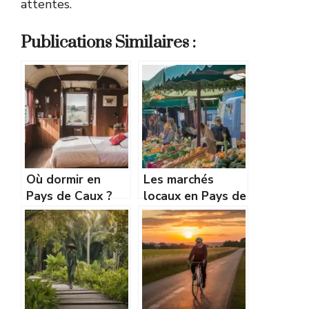
attentes.
Publications Similaires :
Où dormir en
Les marchés
Pays de Caux ?
locaux en Pays de
Gîtes, chambres
Caux : jours,
d’hôtes et
adresses et
hébergements
spécialités à
insolites
découvrir