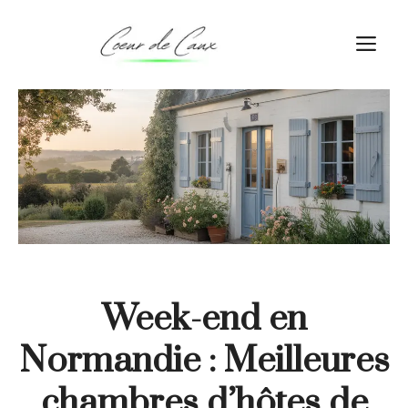
Aller
au
M
contenu
Week-end en
Normandie : Meilleures
chambres d’hôtes de