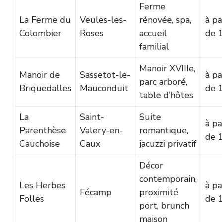
Ferme
La Ferme du
Veules-les-
rénovée, spa,
à pa
Colombier
Roses
accueil
de 
familial
Manoir XVIIIe,
Manoir de
Sassetot-le-
à pa
parc arboré,
Briquedalles
Mauconduit
de 
table d’hôtes
La
Saint-
Suite
à pa
Parenthèse
Valery-en-
romantique,
de 
Cauchoise
Caux
jacuzzi privatif
Décor
contemporain,
Les Herbes
à pa
Fécamp
proximité
Folles
de 
port, brunch
maison