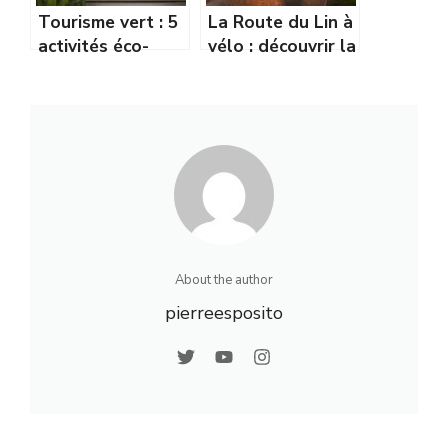
Tourisme vert : 5
La Route du Lin à
activités éco-
vélo : découvrir la
responsables à
culture de l’or
découvrir en
bleu normand
Seine-Maritime
About the author
pierreesposito