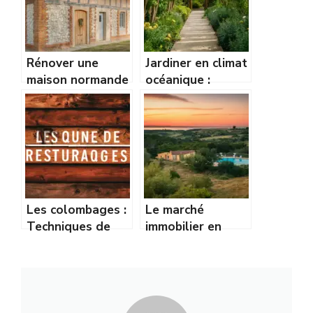
Rénover une
Jardiner en climat
maison normande
océanique :
: traiter l’humidité
plantes idéales
des murs brique
pour pluie et vent
et silex
Les colombages :
Le marché
Techniques de
immobilier en
restauration et
Pays de Caux :
peinture bois
Acheter une
extérieur
résidence
secondaire au
calme