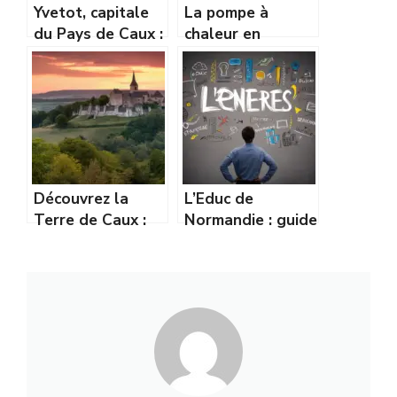
Yvetot, capitale
La pompe à
du Pays de Caux :
chaleur en
renouveau et
rénovation :
dynamisme du
adaptée aux
centre-ville
vieilles maisons ?
Découvrez la
L’Educ de
Terre de Caux :
Normandie : guide
patrimoine,
complet pour
nature et
accéder à vos
activités à ne pas
services en ligne
manquer