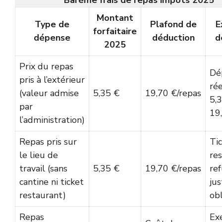
Barème frais de repas impôts 2025
Montant
Type de
Plafond de
E
forfaitaire
dépense
déduction
d
2025
Prix du repas
Dé
pris à l’extérieur
rée
(valeur admise
5,35 €
19,70 €/repas
5,3
par
19
l’administration)
Repas pris sur
Ti
le lieu de
re
travail (sans
5,35 €
19,70 €/repas
ref
cantine ni ticket
jus
restaurant)
obl
Repas
Ex