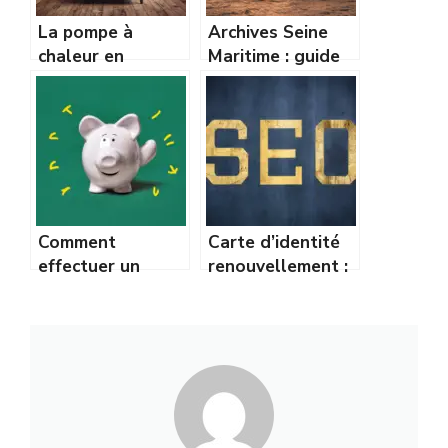
La pompe à
Archives Seine
chaleur en
Maritime : guide
rénovation :
complet pour vos
adaptée aux
recherches et
vieilles maisons ?
généalogie
Comment
Carte d’identité
effectuer un
renouvellement :
virement bancaire
démarches,
de 212 euros :
documents et
guide complet
conseils
pratiques