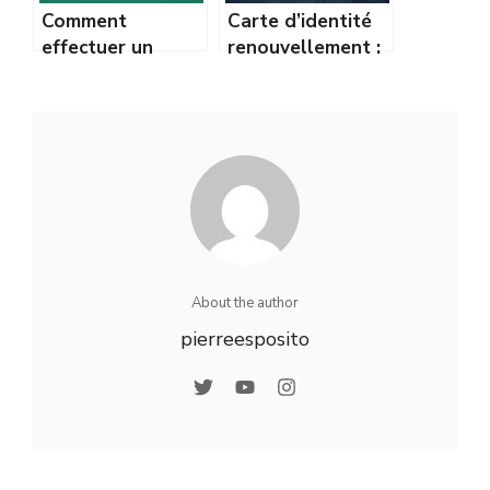
Comment
Carte d’identité
effectuer un
renouvellement :
virement bancaire
démarches,
de 212 euros :
documents et
guide complet
conseils
pratiques
About the author
pierreesposito