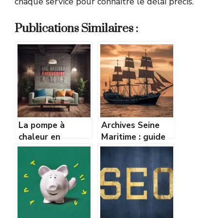
chaque service pour connaître le délai précis.
Publications Similaires :
La pompe à
Archives Seine
chaleur en
Maritime : guide
rénovation :
complet pour vos
adaptée aux
recherches et
vieilles maisons ?
généalogie