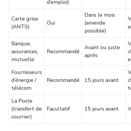
d’emploi)
Dans le mois
Carte grise
V
Oui
(amende
(ANTS)
a
possible)
Banque,
V
Avant ou juste
assurances,
Recommandé
c
après
mutuelle
e
Fournisseurs
V
d’énergie /
Recommandé
15 jours avant
c
télécom
t
La Poste
(transfert de
Facultatif
15 jours avant
V
courrier)