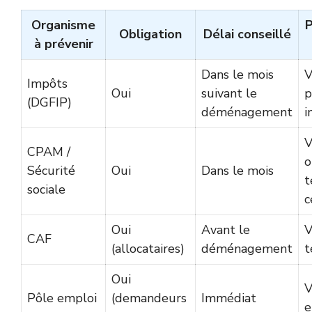
Organisme
P
Obligation
Délai conseillé
à prévenir
Dans le mois
V
Impôts
Oui
suivant le
p
(DGFIP)
déménagement
i
V
CPAM /
o
Sécurité
Oui
Dans le mois
t
sociale
c
Oui
Avant le
V
CAF
(allocataires)
déménagement
t
Oui
V
Pôle emploi
(demandeurs
Immédiat
e