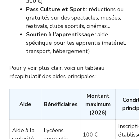
300 €)
Pass Culture et Sport
: réductions ou
gratuités sur des spectacles, musées,
festivals, clubs sportifs, cinémas…
Soutien à l’apprentissage
: aide
spécifique pour les apprentis (matériel,
transport, hébergement)
Pour y voir plus clair, voici un tableau
récapitulatif des aides principales :
Montant
Condi
Aide
Bénéficiaires
maximum
princi
(2026)
Inscript
Aide à la
Lycéens,
100 €
établis
scolarité
apprentis