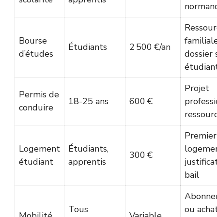
norman
Ressour
Bourse
familiale
Étudiants
2 500 €/an
d’études
dossier 
étudian
Projet
Permis de
18-25 ans
600 €
professi
conduire
ressour
Premier
Logement
Étudiants,
logemen
300 €
étudiant
apprentis
justifica
bail
Abonne
Tous
ou acha
Mobilité
Variable